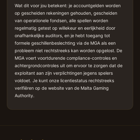
Wat dit voor jou betekent: je accountgelden worden
op gescheiden rekeningen gehouden, gescheiden
van operationele fondsen, alle spellen worden
regelmatig getest op willekeur en eerlijkheid door
onafhankelijke auditors, en je hebt toegang tot
formele geschillenbeslechting via de MGA als een
probleem niet rechtstreeks kan worden opgelost. De
MGA voert voortdurende compliance-controles en
achtergrondcontroles uit om ervoor te zorgen dat de
exploitant aan zijn verplichtingen jegens spelers
voldoet. Je kunt onze licentiestatus rechtstreeks
verifiëren op de website van de Malta Gaming
Authority.