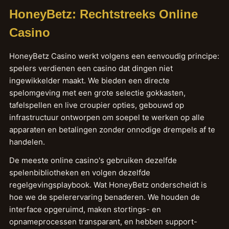
HoneyBetz: Rechtstreeks Online
Casino
HoneyBetz Casino werkt volgens een eenvoudig principe:
spelers verdienen een casino dat dingen niet
ingewikkelder maakt. We bieden een directe
spelomgeving met een grote selectie gokkasten,
tafelspellen en live croupier opties, gebouwd op
infrastructuur ontworpen om soepel te werken op alle
apparaten en betalingen zonder onnodige drempels af te
handelen.
De meeste online casino's gebruiken dezelfde
spelenbibliotheken en volgen dezelfde
regelgevingsplaybook. Wat HoneyBetz onderscheidt is
hoe we de spelerervaring benaderen. We houden de
interface opgeruimd, maken stortings- en
opnameprocessen transparant, en hebben support-