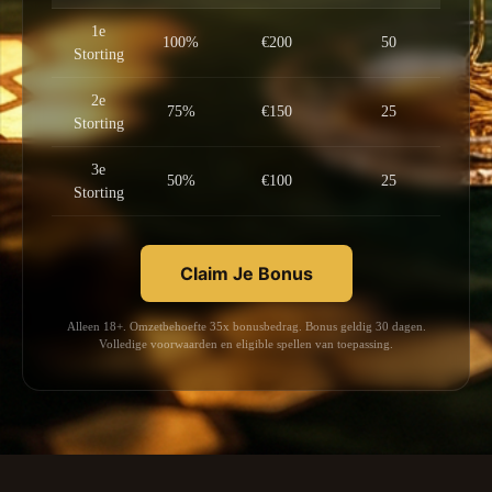
1e
100%
€200
50
Storting
2e
75%
€150
25
Storting
3e
50%
€100
25
Storting
Claim Je Bonus
Alleen 18+. Omzetbehoefte 35x bonusbedrag. Bonus geldig 30 dagen.
Volledige voorwaarden en eligible spellen van toepassing.