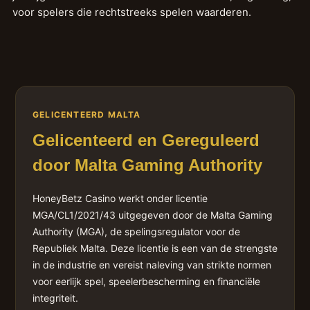
voor spelers die rechtstreeks spelen waarderen.
GELICENTEERD MALTA
Gelicenteerd en Gereguleerd
door Malta Gaming Authority
HoneyBetz Casino werkt onder licentie
MGA/CL1/2021/43 uitgegeven door de Malta Gaming
Authority (MGA), de spelingsregulator voor de
Republiek Malta. Deze licentie is een van de strengste
in de industrie en vereist naleving van strikte normen
voor eerlijk spel, speelerbescherming en financiële
integriteit.