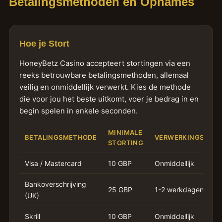
Betalingsmethoden en Opnames
Hoe je Stort
HoneyBetz Casino accepteert stortingen via een
reeks betrouwbare betalingsmethoden, allemaal
veilig en onmiddellijk verwerkt. Kies de methode
die voor jou het beste uitkomt, voer je bedrag in en
begin spelen in enkele seconden.
MINIMALE
BETALINGSMETHODE
VERWERKINGSTIJD
STORTING
Visa / Mastercard
10 GBP
Onmiddellijk
Bankoverschrijving
25 GBP
1-2 werkdagen
(UK)
Skrill
10 GBP
Onmiddellijk