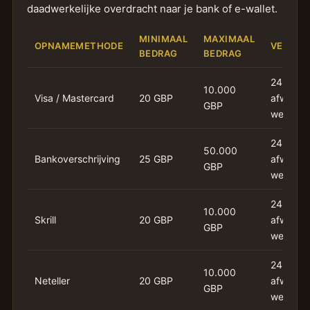
daadwerkelijke overdracht naar je bank of e-wallet.
MINIMAAL
MAXIMAAL
OPNAMEMETHODE
VERWER
BEDRAG
BEDRAG
24 uur in
10.000
Visa / Mastercard
20 GBP
afwachti
GBP
werkda
24 uur in
50.000
Bankoverschrijving
25 GBP
afwachti
GBP
werkda
24 uur in
10.000
Skrill
20 GBP
afwachti
GBP
werkda
24 uur in
10.000
Neteller
20 GBP
afwachti
GBP
werkda