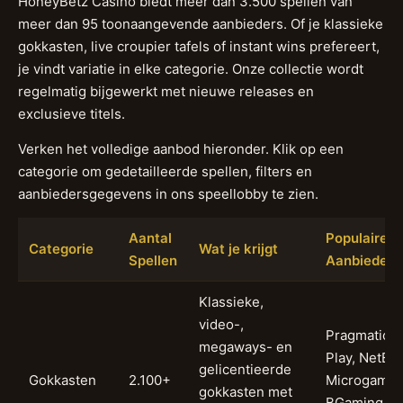
HoneyBetz Casino biedt meer dan 3.500 spellen van
meer dan 95 toonaangevende aanbieders. Of je klassieke
gokkasten, live croupier tafels of instant wins prefereert,
je vindt variatie in elke categorie. Onze collectie wordt
regelmatig bijgewerkt met nieuwe releases en
exclusieve titels.
Verken het volledige aanbod hieronder. Klik op een
categorie om gedetailleerde spellen, filters en
aanbiedersgegevens in ons speellobby te zien.
Aantal
Populaire
Categorie
Wat je krijgt
Spellen
Aanbieders
Klassieke,
video-,
Pragmatic
megaways- en
Play, NetEnt
gelicentieerde
Gokkasten
2.100+
Microgamin
gokkasten met
BGaming,