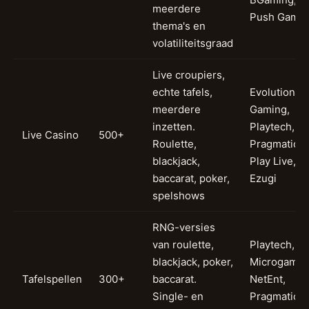
meerdere
Push Gamin
thema's en
volatiliteitsgraad
Live croupiers,
echte tafels,
Evolution
meerdere
Gaming,
inzetten.
Playtech,
Live Casino
500+
Roulette,
Pragmatic
blackjack,
Play Live,
baccarat, poker,
Ezugi
spelshows
RNG-versies
van roulette,
Playtech,
blackjack, poker,
Microgamin
Tafelspellen
300+
baccarat.
NetEnt,
Single- en
Pragmatic