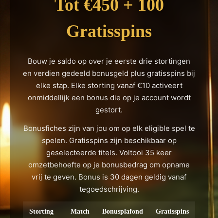
Tot €450 + 100
Gratisspins
Bouw je saldo op over je eerste drie stortingen
en verdien gedeeld bonusgeld plus gratisspins bij
elke stap. Elke storting vanaf €10 activeert
onmiddellijk een bonus die op je account wordt
gestort.
Bonusfiches zijn van jou om op elk eligible spel te
spelen. Gratisspins zijn beschikbaar op
geselecteerde titels. Voltooi 35 keer
omzetbehoefte op je bonusbedrag om opname
vrij te geven. Bonus is 30 dagen geldig vanaf
tegoedschrijving.
Storting
Match
Bonusplafond
Gratisspins