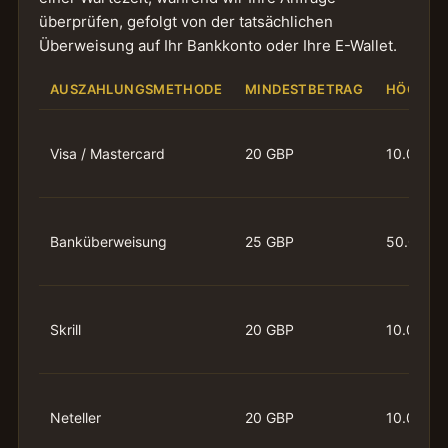
überprüfen, gefolgt von der tatsächlichen
Überweisung auf Ihr Bankkonto oder Ihre E-Wallet.
AUSZAHLUNGSMETHODE
MINDESTBETRAG
HÖCHST
Visa / Mastercard
20 GBP
10.000 
Banküberweisung
25 GBP
50.000 
Skrill
20 GBP
10.000 
Neteller
20 GBP
10.000 