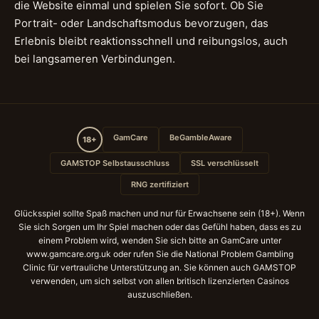
die Website einmal und spielen Sie sofort. Ob Sie
Portrait- oder Landschaftsmodus bevorzugen, das
Erlebnis bleibt reaktionsschnell und reibungslos, auch
bei langsameren Verbindungen.
GamCare
BeGambleAware
18+
GAMSTOP Selbstausschluss
SSL verschlüsselt
RNG zertifiziert
Glücksspiel sollte Spaß machen und nur für Erwachsene sein (18+). Wenn
Sie sich Sorgen um Ihr Spiel machen oder das Gefühl haben, dass es zu
einem Problem wird, wenden Sie sich bitte an GamCare unter
www.gamcare.org.uk oder rufen Sie die National Problem Gambling
Clinic für vertrauliche Unterstützung an. Sie können auch GAMSTOP
verwenden, um sich selbst von allen britisch lizenzierten Casinos
auszuschließen.