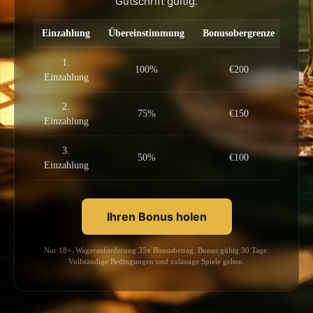
Gutschrift gültig.
Einzahlung
Übereinstimmung
Bonusobergrenze
Freis
1.
100%
€200
5
Einzahlung
2.
75%
€150
2
Einzahlung
3.
50%
€100
2
Einzahlung
Ihren Bonus holen
Nur 18+. Wageranforderung 35x Bonusbetrag. Bonus gültig 30 Tage.
Vollständige Bedingungen und zulässige Spiele gelten.