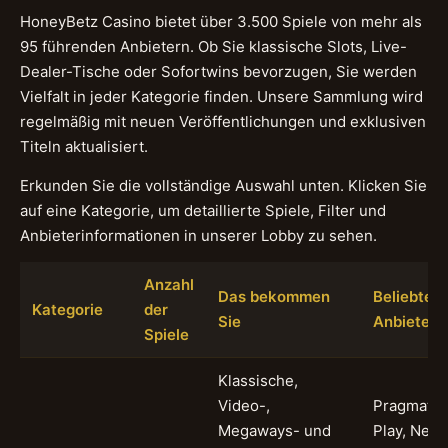
HoneyBetz Casino bietet über 3.500 Spiele von mehr als
95 führenden Anbietern. Ob Sie klassische Slots, Live-
Dealer-Tische oder Sofortwins bevorzugen, Sie werden
Vielfalt in jeder Kategorie finden. Unsere Sammlung wird
regelmäßig mit neuen Veröffentlichungen und exklusiven
Titeln aktualisiert.
Erkunden Sie die vollständige Auswahl unten. Klicken Sie
auf eine Kategorie, um detaillierte Spiele, Filter und
Anbieterinformationen in unserer Lobby zu sehen.
Anzahl
Das bekommen
Beliebte
Kategorie
der
Sie
Anbieter
Spiele
Klassische,
Video-,
Pragmatic
Megaways- und
Play, NetE