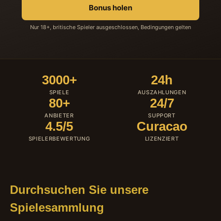
Bonus holen
Nur 18+, britische Spieler ausgeschlossen, Bedingungen gelten
3000+
24h
SPIELE
AUSZAHLUNGEN
80+
24/7
ANBIETER
SUPPORT
4.5/5
Curacao
SPIELERBEWERTUNG
LIZENZIERT
Durchsuchen Sie unsere
Spielesammlung