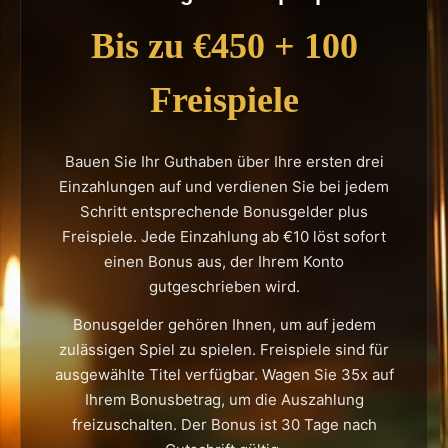
Bis zu €450 + 100
Freispiele
Bauen Sie Ihr Guthaben über Ihre ersten drei
Einzahlungen auf und verdienen Sie bei jedem
Schritt entsprechende Bonusgelder plus
Freispiele. Jede Einzahlung ab €10 löst sofort
einen Bonus aus, der Ihrem Konto
gutgeschrieben wird.
Bonusgelder gehören Ihnen, um auf jedem
zulässigen Spiel zu spielen. Freispiele sind für
ausgewählte Titel verfügbar. Wagen Sie 35x auf
Ihrem Bonusbetrag, um die Auszahlung
freizuschalten. Der Bonus ist 30 Tage nach