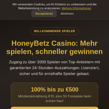
Wir verwenden Cookies, um Ihr Erlebnis zu verbessern und die
HoneyBetz Casino
DE
Registrieren
▾
Websiteleistung zu analysieren.
Weitere Informationen
Akzeptieren
Ablehnen
WILLKOMMENER SPIELER
HoneyBetz Casino: Mehr
spielen, schneller gewinnen
Zugang zu über 3000 Spielen von Top-Anbietern mit
garantierten 24-Stunden-Auszahlungen. Lizenziert,
sicher und für ernsthafte Spieler gebaut.
100% bis zu €500
Mindesteinzahlung €10, plus 50 Freispiele beim
ersten Kauf