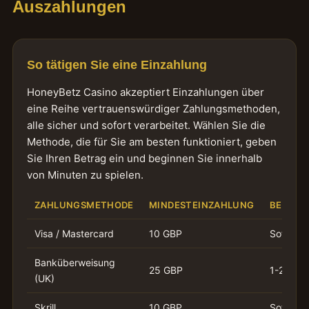
Auszahlungen
So tätigen Sie eine Einzahlung
HoneyBetz Casino akzeptiert Einzahlungen über
eine Reihe vertrauenswürdiger Zahlungsmethoden,
alle sicher und sofort verarbeitet. Wählen Sie die
Methode, die für Sie am besten funktioniert, geben
Sie Ihren Betrag ein und beginnen Sie innerhalb
von Minuten zu spielen.
ZAHLUNGSMETHODE
MINDESTEINZAHLUNG
BEARBE
Visa / Mastercard
10 GBP
Sofort
Banküberweisung
25 GBP
1-2 Gesc
(UK)
Skrill
10 GBP
Sofort